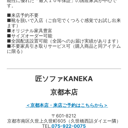
能性に優れた「最大１０年保証」の国産家具が中心で
す。
■来店予約不要
■靴を脱いで入店（ご自宅でくつろぐ感覚でお試し出来
ます）
■オリジナル家具豊富
■サイズオーダー可能
■全国配送設置可能（全国へのお届け実績があります）
■不要家具引き取りサービス可（購入商品と同アイテム
に限る）
匠ソファKANEKA
京都本店
＜京都本店・来店ご予約はこちらから＞
〒601-8212
京都市南区久世上久世町605（久世橋西詰ダイエー隣）
TEL.
075-922-0075